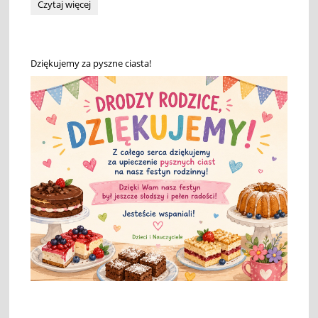
Bezpieczne
Czytaj więcej
i
spokojne
wakacje.
AKCJA
Dziękujemy za pyszne ciasta!
Tydzień
dla
bezpieczeństwa: